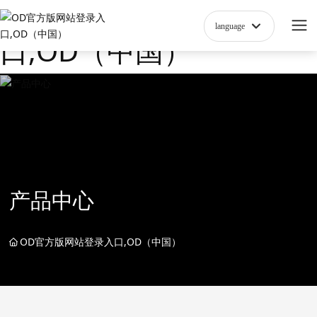
OD官方版网站登录入
language
口,OD（中国）
产品中心
OD官方版网站登录入口,OD（中国）