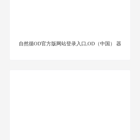
自然循OD官方版网站登录入口,OD（中国） 器