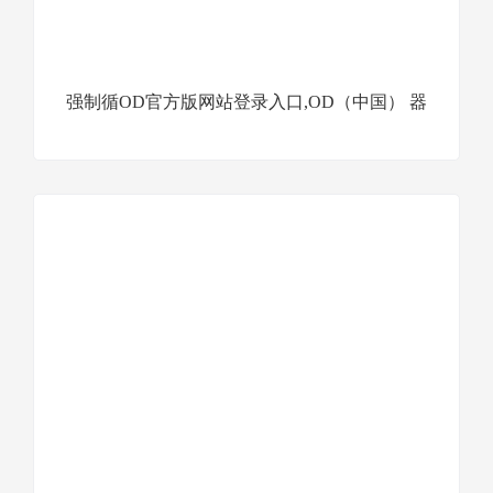
强制循OD官方版网站登录入口,OD（中国） 器