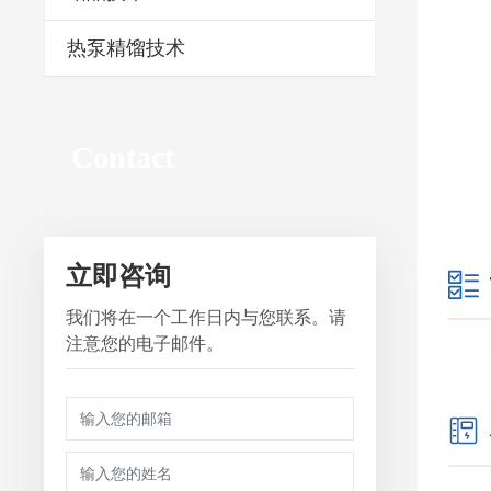
热泵精馏技术
Contact
立即咨询
我们将在一个工作日内与您联系。请
注意您的电子邮件。