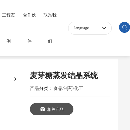
工程案
合作伙
联系我
language
例
伴
们
OD官方版网站登录入口,OD（中国）
+
麦芽糖蒸发结晶系统
产品分类：
食品/制药/化工
相关产品