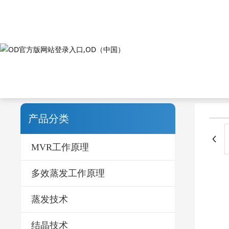
OD官方版网站登录入口,
产品分类
MVR工作原理
多效蒸发工作原理
蒸发技术
结晶技术