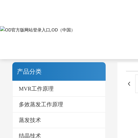
OD官方版网站登录入口,
产品分类
MVR工作原理
多效蒸发工作原理
蒸发技术
结晶技术