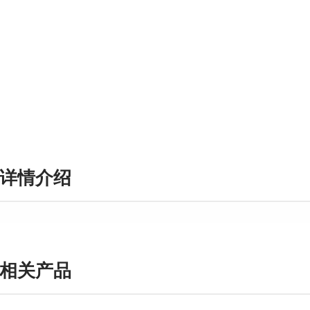
详情介绍
相关产品