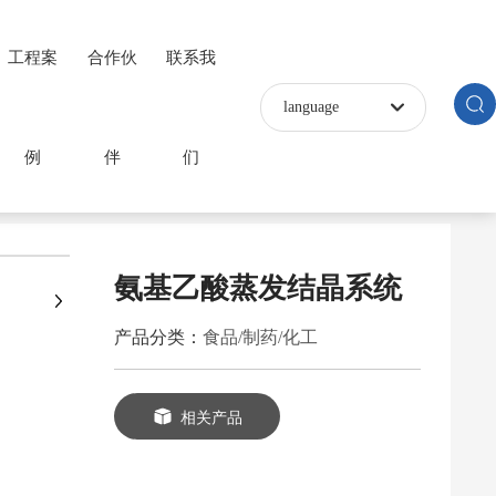
工程案
合作伙
联系我
language
例
伴
们
OD官方版网站登录入口,OD（中国）
+
氨基乙酸蒸发结晶系统
产品分类：
食品/制药/化工
相关产品