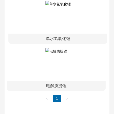
单水氢氧化锂
电解质提锂
<
1
>