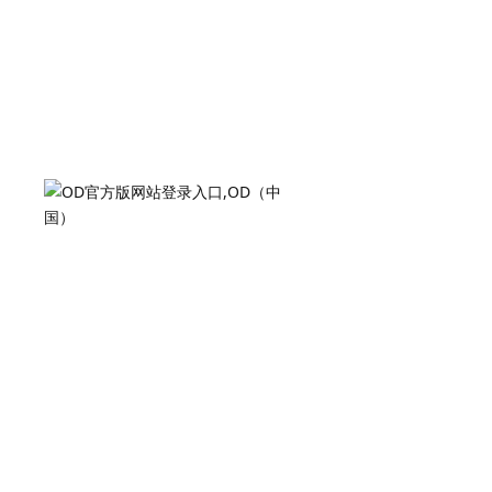
OD官方版网站登录入口,OD（中国） 创立于
1998年，已深耕蒸发结晶浓缩系统解决方案领域 20
余年，凭借多年技术沉淀与项目实战经验，为各行业
客户提供从方案设计、设备生产到安装调试、运维支
持的全链条服务。
我们坚信每一个项目都承载着客户的信任，始终
秉持认真负责的态度，精准适配不同场景需求，严控