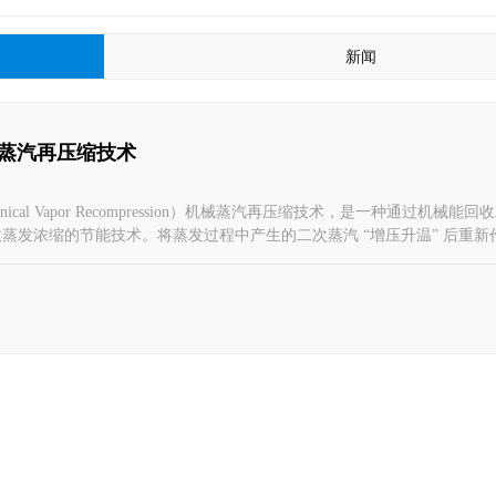
新闻
械蒸汽再压缩技术
anical Vapor Recompression）机械蒸汽再压缩技术，是一种通过机械能
蒸发浓缩的节能技术。将蒸发过程中产生的二次蒸汽 “增压升温” 后重新
新鲜蒸汽的依赖。其核心逻辑是 “回收低品位蒸汽→提升能量等级→循环
艺中大量新鲜蒸汽的消耗，广泛应用于各行业高盐废水处理或物料浓缩场
理