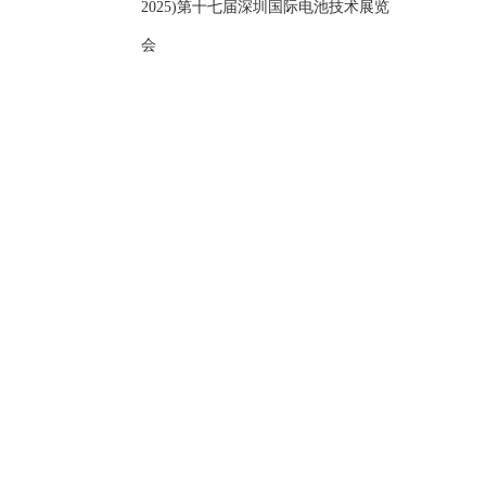
2025)第十七届深圳国际电池技术展览
会
联系我们
国内热线（手机）：
13913986648
（周经理）
国际热线（WhatsApp）:
+8615270806285
(Mr Ma）
公司邮箱：
sales@jl-evap.com
销售研发中心：南京市江北新区中南智谷产业园
集团生产基地：天长市高新技术产业开发区纬五路